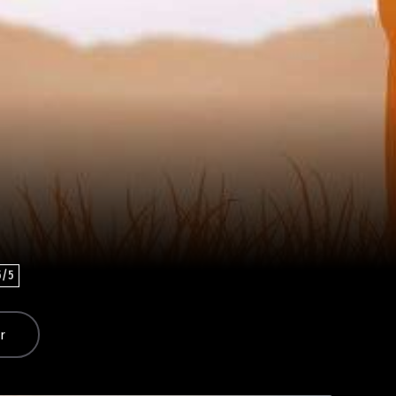
5/5
r